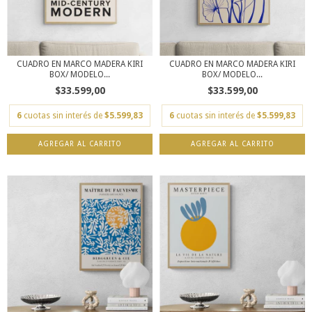
CUADRO EN MARCO MADERA KIRI
CUADRO EN MARCO MADERA KIRI
BOX/ MODELO...
BOX/ MODELO...
$33.599,00
$33.599,00
6
cuotas sin interés de
$5.599,83
6
cuotas sin interés de
$5.599,83
AGREGAR AL CARRITO
AGREGAR AL CARRITO