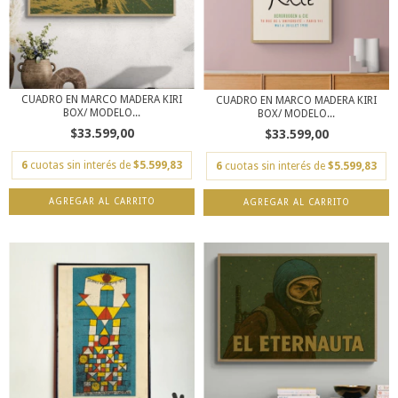
CUADRO EN MARCO MADERA KIRI
CUADRO EN MARCO MADERA KIRI
BOX/ MODELO...
BOX/ MODELO...
$33.599,00
$33.599,00
6
cuotas sin interés de
$5.599,83
6
cuotas sin interés de
$5.599,83
AGREGAR AL CARRITO
AGREGAR AL CARRITO