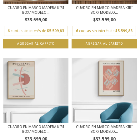
CUADRO EN MARCO MADERA KIRI
CUADRO EN MARCO MADERA KIRI
BOX/ MODELO...
BOX/ MODELO...
$33.599,00
$33.599,00
6
cuotas sin interés de
$5.599,83
6
cuotas sin interés de
$5.599,83
AGREGAR AL CARRITO
AGREGAR AL CARRITO
CUADRO EN MARCO MADERA KIRI
CUADRO EN MARCO MADERA KIRI
BOX/ MODELO...
BOX/ MODELO...
$33.599,00
$33.599,00