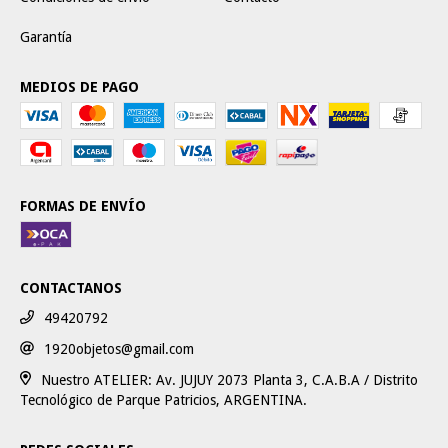
Garantía
MEDIOS DE PAGO
FORMAS DE ENVÍO
CONTACTANOS
49420792
1920objetos@gmail.com
Nuestro ATELIER: Av. JUJUY 2073 Planta 3, C.A.B.A / Distrito
Tecnológico de Parque Patricios, ARGENTINA.