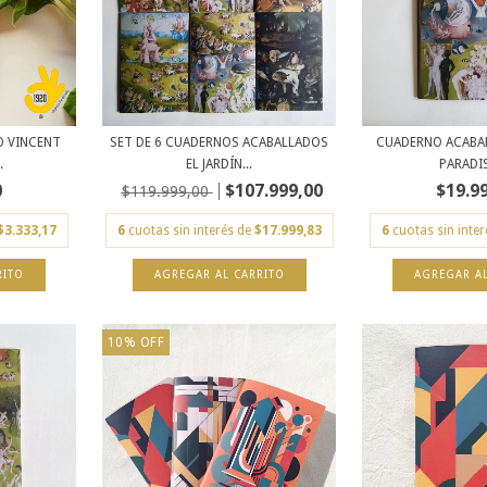
O VINCENT
SET DE 6 CUADERNOS ACABALLADOS
CUADERNO ACABAL
.
EL JARDÍN...
PARADIS
0
$107.999,00
$19.9
$119.999,00
$3.333,17
6
cuotas sin interés de
$17.999,83
6
cuotas sin inte
10
%
OFF