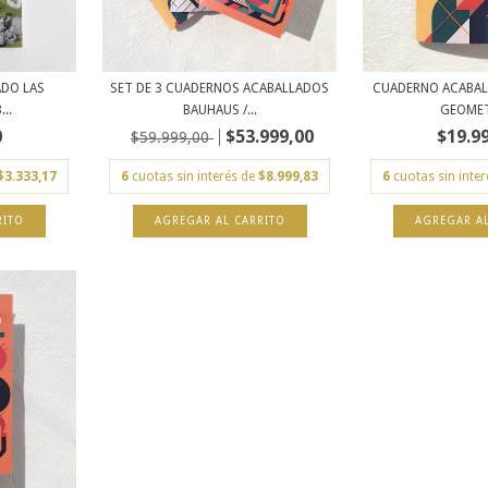
DO LAS
SET DE 3 CUADERNOS ACABALLADOS
CUADERNO ACABAL
...
BAUHAUS /...
GEOMETR
0
$53.999,00
$19.9
$59.999,00
$3.333,17
6
cuotas sin interés de
$8.999,83
6
cuotas sin inte