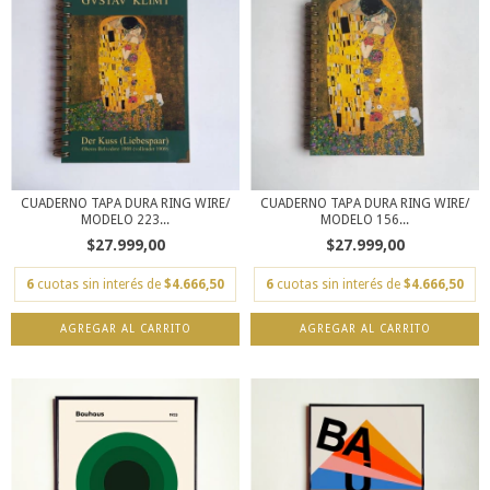
CUADERNO TAPA DURA RING WIRE/
CUADERNO TAPA DURA RING WIRE/
MODELO 223...
MODELO 156...
$27.999,00
$27.999,00
6
cuotas sin interés de
$4.666,50
6
cuotas sin interés de
$4.666,50
AGREGAR AL CARRITO
AGREGAR AL CARRITO