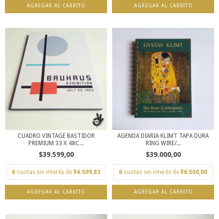
AGREGAR AL CARRITO
AGREGAR AL CARRITO
CUADRO VINTAGE BASTIDOR
AGENDA DIARIA KLIMT TAPA DURA
PREMIUM 33 X 48C...
RING WIRE/...
$39.599,00
$39.000,00
6
cuotas sin interés de
$6.599,83
6
cuotas sin interés de
$6.500,00
AGREGAR AL CARRITO