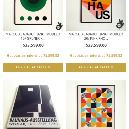
MARCO ACABADO PIANO, MODELO
MARCO ACABADO PIANO, MODELO
15/ GRÜNER K...
20/ PINK RHO...
$33.599,00
$33.599,00
6
cuotas sin interés de
$5.599,83
6
cuotas sin interés de
$5.599,83
AGREGAR AL CARRITO
AGREGAR AL CARRITO