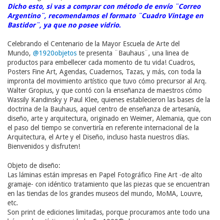
Dicho esto, si vas a comprar con método de envío ¨Correo
Argentino¨, recomendamos el formato ¨Cuadro Vintage en
Bastidor¨, ya que no posee vidrio.
Celebrando el Centenario de la Mayor Escuela de Arte del
Mundo,
@1920objetos
te presenta ¨Bauhaus¨, una linea de
productos para embellecer cada momento de tu vida! Cuadros,
Posters Fine Art, Agendas, Cuadernos, Tazas, y más, con toda la
impronta del movimiento artístico que tuvo cómo precursor al Arq.
Walter Gropius, y que contó con la enseñanza de maestros cómo
Wassily Kandinsky y Paul Klee, quienes establecieron las bases de la
doctrina de la Bauhaus, aquel centro de enseñanza de artesanía,
diseño, arte y arquitectura, originado en Weimer, Alemania, que con
el paso del tiempo se convertiría en referente internacional de la
Arquitectura, el Arte y el Diseño, incluso hasta nuestros días.
Bienvenidos y disfruten!
Objeto de diseño:
Las láminas están impresas en Papel Fotográfico Fine Art -de alto
gramaje- con idéntico tratamiento que las piezas que se encuentran
en las tiendas de los grandes museos del mundo, MoMA, Louvre,
etc.
Son print de ediciones limitadas, porque procuramos ante todo una