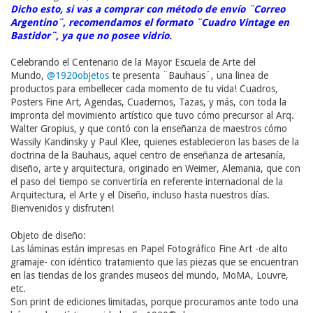
Dicho esto, si vas a comprar con método de envío ¨Correo
Argentino¨, recomendamos el formato ¨Cuadro Vintage en
Bastidor¨, ya que no posee vidrio.
Celebrando el Centenario de la Mayor Escuela de Arte del
Mundo,
@1920objetos
te presenta ¨Bauhaus¨, una linea de
productos para embellecer cada momento de tu vida! Cuadros,
Posters Fine Art, Agendas, Cuadernos, Tazas, y más, con toda la
impronta del movimiento artístico que tuvo cómo precursor al Arq.
Walter Gropius, y que contó con la enseñanza de maestros cómo
Wassily Kandinsky y Paul Klee, quienes establecieron las bases de la
doctrina de la Bauhaus, aquel centro de enseñanza de artesanía,
diseño, arte y arquitectura, originado en Weimer, Alemania, que con
el paso del tiempo se convertiría en referente internacional de la
Arquitectura, el Arte y el Diseño, incluso hasta nuestros días.
Bienvenidos y disfruten!
Objeto de diseño:
Las láminas están impresas en Papel Fotográfico Fine Art -de alto
gramaje- con idéntico tratamiento que las piezas que se encuentran
en las tiendas de los grandes museos del mundo, MoMA, Louvre,
etc.
Son print de ediciones limitadas, porque procuramos ante todo una