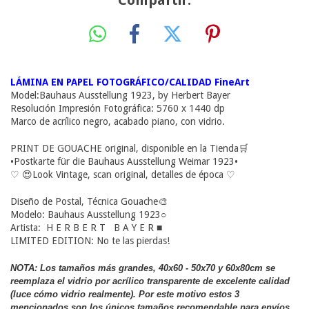
Compartir:
LÁMINA EN PAPEL FOTOGRÁFICO/CALIDAD FineArt
Model:Bauhaus Ausstellung 1923, by Herbert Bayer
Resolución Impresión Fotográfica: 5760 x 1440 dp
Marco de acrílico negro, acabado piano, con vidrio.
PRINT DE GOUACHE original, disponible en la Tienda🛒
•Postkarte für die Bauhaus Ausstellung Weimar 1923•
♡ 😍Look Vintage, scan original, detalles de época ♡
Diseño de Postal, Técnica Gouache🎨
Modelo: Bauhaus Ausstellung 1923○
Artista: H E R B E R T B A Y E R ■
LIMITED EDITION: No te las pierdas!
NOTA: Los tamaños más grandes, 40x60 - 50x70 y 60x80cm se
reemplaza el vidrio por acrílico transparente de excelente calidad
(luce cómo vidrio realmente). Por este motivo estos 3
mencionados son los únicos tamaños recomendable para envíos,