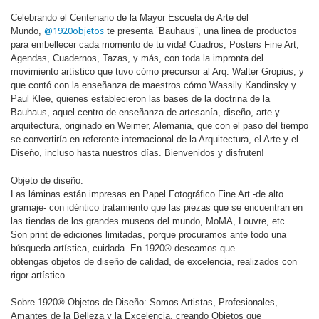
Celebrando el Centenario de la Mayor Escuela de Arte del
Mundo,
@1920objetos
te presenta ¨Bauhaus¨, una linea de productos
para embellecer cada momento de tu vida! Cuadros, Posters Fine Art,
Agendas, Cuadernos, Tazas, y más, con toda la impronta del
movimiento artístico que tuvo cómo precursor al Arq. Walter Gropius, y
que contó con la enseñanza de maestros cómo Wassily Kandinsky y
Paul Klee, quienes establecieron las bases de la doctrina de la
Bauhaus, aquel centro de enseñanza de artesanía, diseño, arte y
arquitectura, originado en Weimer, Alemania, que con el paso del tiempo
se convertiría en referente internacional de la Arquitectura, el Arte y el
Diseño, incluso hasta nuestros días. Bienvenidos y disfruten!
Objeto de diseño:
Las láminas están impresas en Papel Fotográfico Fine Art -de alto
gramaje- con idéntico tratamiento que las piezas que se encuentran en
las tiendas de los grandes museos del mundo, MoMA, Louvre, etc.
Son print de ediciones limitadas, porque procuramos ante todo una
búsqueda artística, cuidada. En 1920® deseamos que
obtengas objetos de diseño de calidad, de excelencia, realizados con
rigor artístico.
Sobre 1920® Objetos de Diseño: Somos Artistas, Profesionales,
Amantes de la Belleza y la Excelencia, creando Objetos que