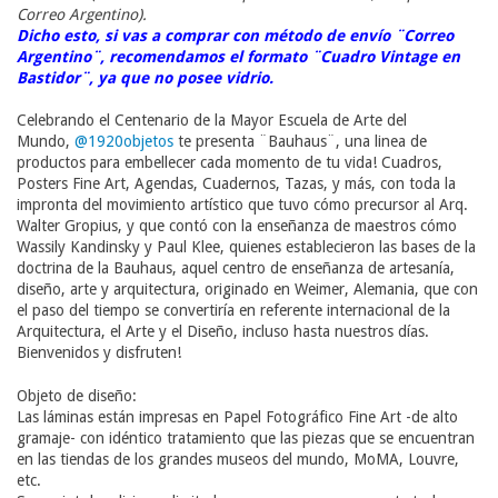
Correo Argentino).
Dicho esto, si vas a comprar con método de envío ¨Correo
Argentino¨, recomendamos el formato ¨Cuadro Vintage en
Bastidor¨, ya que no posee vidrio.
Celebrando el Centenario de la Mayor Escuela de Arte del
Mundo,
@1920objetos
te presenta ¨Bauhaus¨, una linea de
productos para embellecer cada momento de tu vida! Cuadros,
Posters Fine Art, Agendas, Cuadernos, Tazas, y más, con toda la
impronta del movimiento artístico que tuvo cómo precursor al Arq.
Walter Gropius, y que contó con la enseñanza de maestros cómo
Wassily Kandinsky y Paul Klee, quienes establecieron las bases de la
doctrina de la Bauhaus, aquel centro de enseñanza de artesanía,
diseño, arte y arquitectura, originado en Weimer, Alemania, que con
el paso del tiempo se convertiría en referente internacional de la
Arquitectura, el Arte y el Diseño, incluso hasta nuestros días.
Bienvenidos y disfruten!
Objeto de diseño:
Las láminas están impresas en Papel Fotográfico Fine Art -de alto
gramaje- con idéntico tratamiento que las piezas que se encuentran
en las tiendas de los grandes museos del mundo, MoMA, Louvre,
etc.