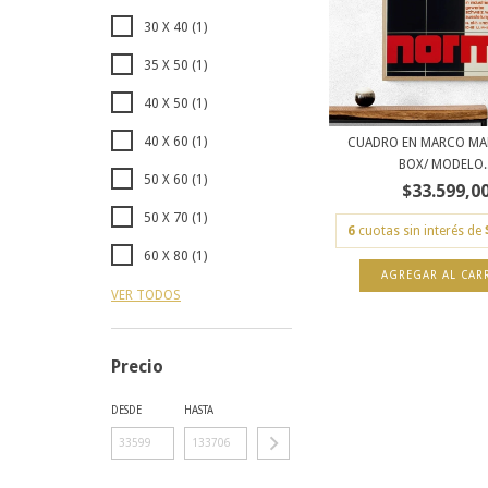
30 X 40 (1)
35 X 50 (1)
40 X 50 (1)
40 X 60 (1)
CUADRO EN MARCO MAD
BOX/ MODELO..
50 X 60 (1)
$33.599,0
50 X 70 (1)
6
cuotas sin interés de
60 X 80 (1)
AGREGAR AL CAR
VER TODOS
Precio
DESDE
HASTA