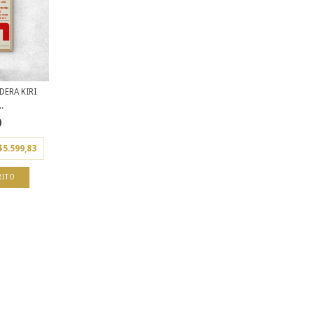
ERA KIRI
.
0
$5.599,83
RITO