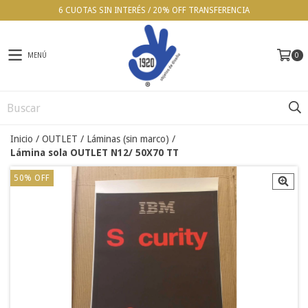
6 CUOTAS SIN INTERÉS / 20% OFF TRANSFERENCIA
MENÚ
0
Inicio
/
OUTLET
/
Láminas (sin marco)
/
Lámina sola OUTLET N12/ 50X70 TT
50
%
OFF