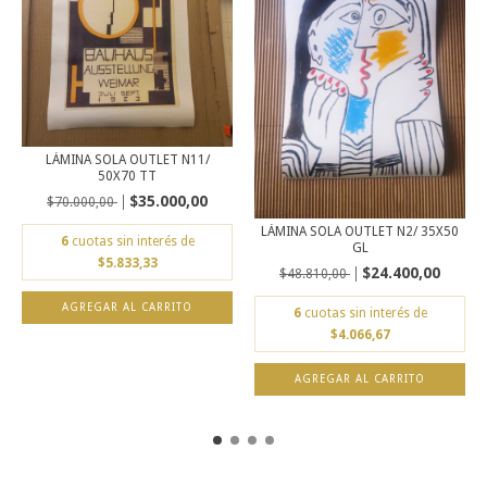
LÁMINA SOLA OUTLET N11/
50X70 TT
$35.000,00
$70.000,00
LÁMINA SOLA OUTLET N2/ 35X50
6
cuotas sin interés de
GL
$5.833,33
$24.400,00
$48.810,00
6
cuotas sin interés de
$4.066,67