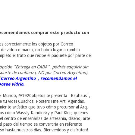
 recomendamos comprar este producto con
s correctamente los objetos por Correo
 de vidrio o marco, no habrá lugar a cambio
leto el trato que recibe el paquete por parte del
 opción ¨Entrega en CABA¨
, podrás adquirir sin
sporte de confianza, NO por Correo Argentino).
 ¨Correo Argentino¨, recomendamos el
posee vidrio.
del Mundo,
@1920objetos
te presenta ¨Bauhaus¨,
 tu vida! Cuadros, Posters Fine Art, Agendas,
iento artístico que tuvo cómo precursor al Arq.
os cómo Wassily Kandinsky y Paul Klee, quienes
uel centro de enseñanza de artesanía, diseño, arte
l paso del tiempo se convertiría en referente
luso hasta nuestros días. Bienvenidos y disfruten!