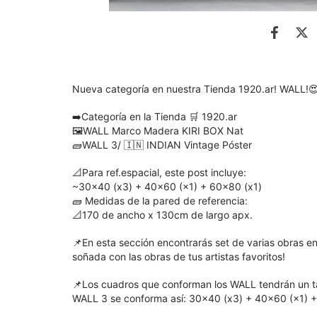
Nueva categoría en nuestra Tienda 1920.ar! WALL!
➡️Categoría en la Tienda 🛒 1920.ar
🖼WALL Marco Madera KIRI BOX Nat
🧱WALL 3/ 🇮🇳 INDIAN Vintage Póster
📐Para ref.espacial, este post incluye:
~30x40 (x3) + 40x60 (×1) + 60x80 (x1)
🧱 Medidas de la pared de referencia:
📐170 de ancho x 130cm de largo apx.
📌En esta sección encontrarás set de varias obras e
soñada con las obras de tus artistas favoritos!
📌Los cuadros que conforman los WALL tendrán un ta
WALL 3 se conforma así: 30x40 (x3) + 40x60 (×1) 