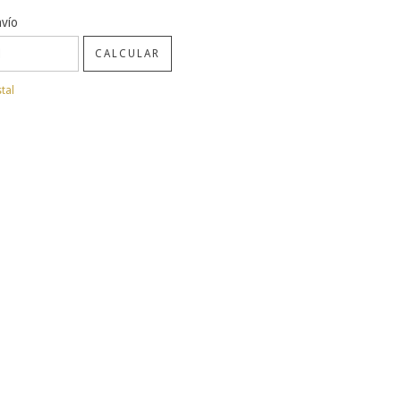
CP:
CAMBIAR CP
nvío
CALCULAR
tal