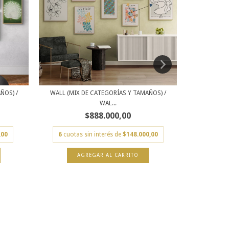
ÑOS) /
WALL (MIX
WALL (MIX DE CATEGORÍAS Y TAMAÑOS) /
WAL...
$888.000,00
,00
6
cuota
6
cuotas sin interés de
$148.000,00