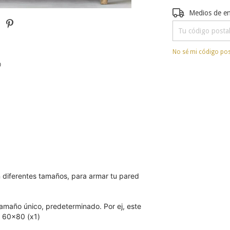
Entregas para el 
Medios de e
No sé mi código pos

n diferentes tamaños, para armar tu pared
maño único, predeterminado. Por ej, este
+ 60x80 (x1)