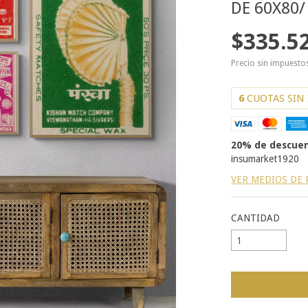
DE 60X80/
$335.5
Precio sin impuest
6
CUOTAS SIN
20% de descue
insumarket1920
VER MEDIOS DE
CANTIDAD