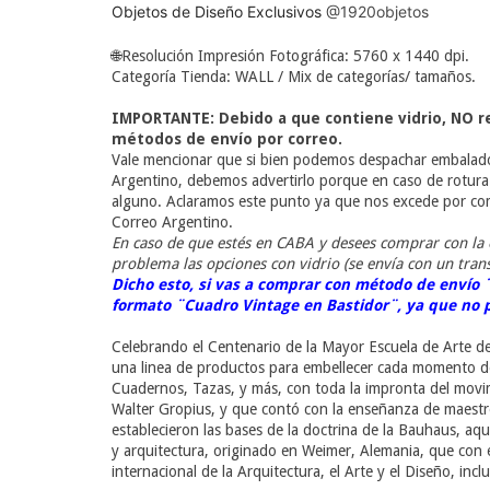
Objetos de Diseño Exclusivos
@1920objetos
🌐
Resolución Impresión Fotográfica: 5760 x 1440 dpi.
Categoría Tienda: WALL / Mix de categorías/ tamaños.
IMPORTANTE: Debido a que contiene vidrio, NO
métodos de envío por correo.
Vale mencionar que si bien podemos despachar embalado
Argentino, debemos advertirlo porque en caso de rotura
alguno. Aclaramos este punto ya que nos excede por comp
Correo Argentino.
En caso de que estés en CABA y desees comprar con la
problema las opciones con vidrio (se envía con un tran
Dicho esto, si vas a comprar con método de envío
formato ¨Cuadro Vintage en Bastidor¨, ya que no 
Celebrando el Centenario de la Mayor Escuela de Arte 
una linea de productos para embellecer cada momento de
Cuadernos, Tazas, y más, con toda la impronta del movim
Walter Gropius, y que contó con la enseñanza de maestr
establecieron las bases de la doctrina de la Bauhaus, aq
y arquitectura, originado en Weimer, Alemania, que con e
internacional de la Arquitectura, el Arte y el Diseño, inc