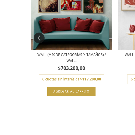
TAMAÑOS) /
WALL (MIX DE CATEGORÍAS Y TAMAÑOS) /
WALL 
WAL...
$703.200,00
2.000,00
6
cuotas sin interés de
$117.200,00
6